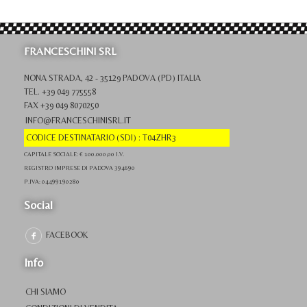
FRANCESCHINI SRL
NONA STRADA, 42 - 35129 PADOVA (PD) ITALIA
TEL. +39 049 775558
FAX +39 049 8070250
INFO@FRANCESCHINISRL.IT
CODICE DESTINATARIO (SDI) : T04ZHR3
CAPITALE SOCIALE: € 100.000,00 I.V.
REGISTRO IMPRESE DI PADOVA 394690
P.IVA: 04499190280
Social
FACEBOOK
Info
CHI SIAMO