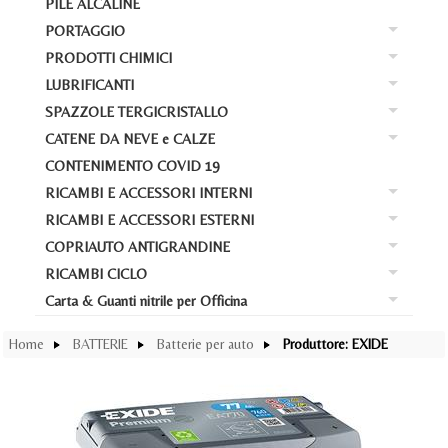
PILE ALCALINE
RI
Bat
PORTAGGIO
Ba
At
Bat
PRODOTTI CHIMICI
Ba
PO
Car
Bat
LUBRIFICANTI
Ba
PR
Box
La
Bat
SPAZZOLE TERGICRISTALLO
Ba
LU
AD
Por
Avv
CATENE DA NEVE e CALZE
Bat
Ba
SP
Cas
Loc
Bar
CONTENIMENTO COVID 19
Acc
Bat
CA
Ant
Liq
Liq
Por
RICAMBI E ACCESSORI INTERNI
Ba
Cal
Pos
Dy
RICAMBI E ACCESSORI ESTERNI
Ba
RI
Ko
Gom
COPRIAUTO ANTIGRANDINE
WD
Ba
RI
Cop
Gre
RICAMBI CICLO
Mo
Ba
CO
Def
Tap
M
Carta & Guanti nitrile per Officina
Sw
Ba
RI
Cop
Cop
Tap
Ca
lat
Car
Con
Home
BATTERIE
Batterie per auto
Produttore: EXIDE
Tap
Pro
Cop
Zar
Sc
lat
Cop
Acc
Me
Sh
Pro
Sw
Ab
Gon