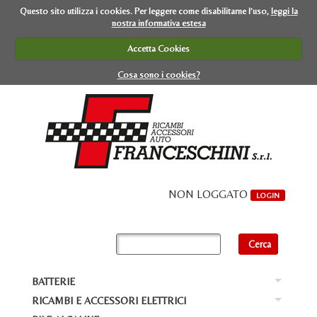
Questo sito utilizza i cookies. Per leggere come disabilitarne l’uso,
leggi la
nostra informativa estesa
Accetta Cookies
Cosa sono i cookies?
NON LOGGATO
LOGIN
BATTERIE
Ba
RICAMBI E ACCESSORI ELETTRICI
Ba
BA