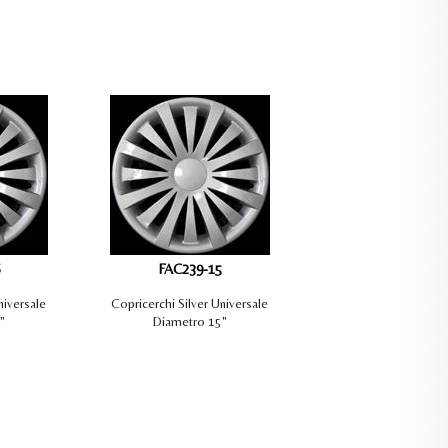
FAC239-15
niversale
Copricerchi Silver Universale
"
Diametro 15"