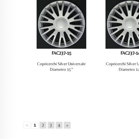
FAC237-15
FAC237-1
Copricerchi Silver Universale
Copricerchi Silver 
Diametro 15"
Diametro 1
«
1
2
3
4
»