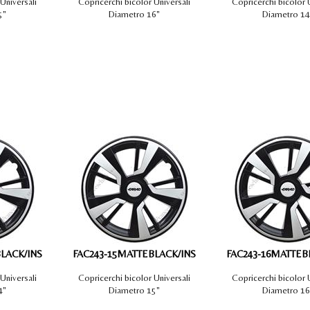
Universali
Copricerchi bicolor Universali
Copricerchi bicolor U
SUZUKI
5"
Diametro 16"
Diametro 14
SMART
TOYOTA
VOLKSWAGEN
VOLVO
LACK/INS
FAC243-15MATTEBLACK/INS
FAC243-16MATTEB
Universali
Copricerchi bicolor Universali
Copricerchi bicolor U
4"
Diametro 15"
Diametro 16