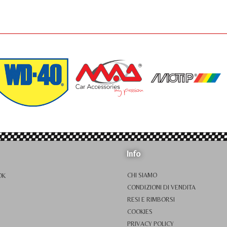
Info
CHI SIAMO
OK
CONDIZIONI DI VENDITA
RESI E RIMBORSI
COOKIES
PRIVACY POLICY