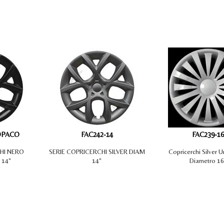
OPACO
FAC242-14
FAC239-16
HI NERO
SERIE COPRICERCHI SILVER DIAM
Copricerchi Silver U
 14"
14"
Diametro 16