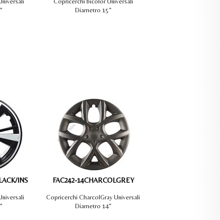
niversali
Copricerchi bicolor Universali
"
Diametro 15"
LACK/INS
FAC242-14CHARCOLGREY
niversali
Copricerchi CharcolGray Universali
"
Diametro 14"