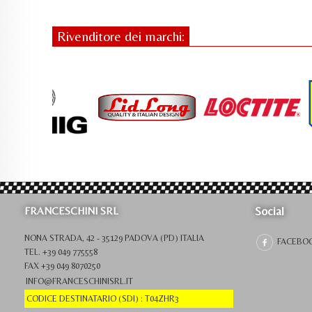
Rivenditore dei marchi:
Social
FRANCESCHINI SRL
NONA STRADA, 42 - 35129 PADOVA (PD) ITALIA
FACEBO
TEL. +39 049 775558
FAX +39 049 8070250
INFO@FRANCESCHINISRL.IT
CODICE DESTINATARIO (SDI) : T04ZHR3