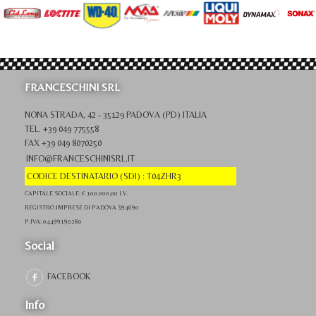
FRANCESCHINI SRL
NONA STRADA, 42 - 35129 PADOVA (PD) ITALIA
TEL. +39 049 775558
FAX +39 049 8070250
INFO@FRANCESCHINISRL.IT
CODICE DESTINATARIO (SDI) : T04ZHR3
CAPITALE SOCIALE: € 100.000,00 I.V.
REGISTRO IMPRESE DI PADOVA 394690
P.IVA: 04499190280
Social
FACEBOOK
Info