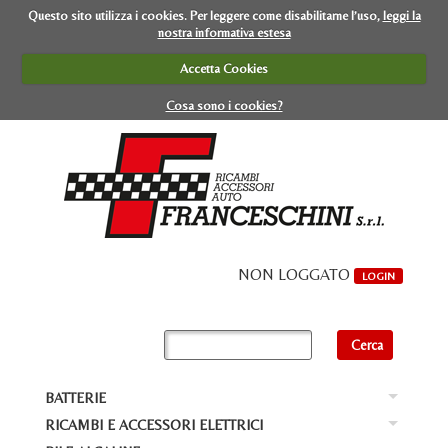
Questo sito utilizza i cookies. Per leggere come disabilitarne l’uso,
leggi la
nostra informativa estesa
Accetta Cookies
Cosa sono i cookies?
NON LOGGATO
LOGIN
BATTERIE
Ba
RICAMBI E ACCESSORI ELETTRICI
Ba
BA