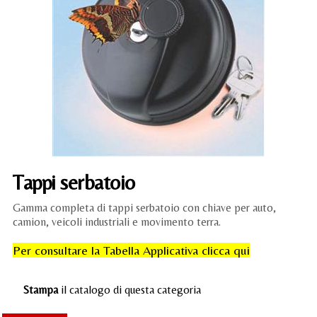
Liq
Cuf
Acc
Tappi serbatoio
Gamma completa di tappi serbatoio con chiave per auto,
camion, veicoli industriali e movimento terra.
Per consultare la Tabella Applicativa clicca qui
Stampa
il catalogo di questa categoria