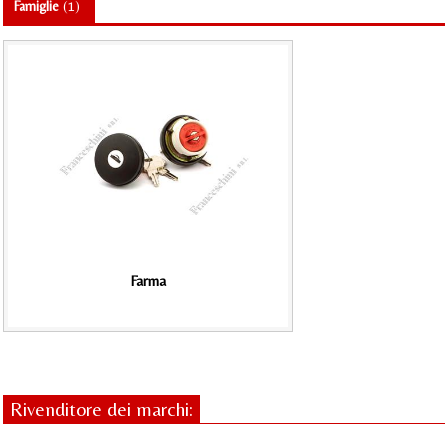
Famiglie
(1)
Farma
Rivenditore dei marchi: