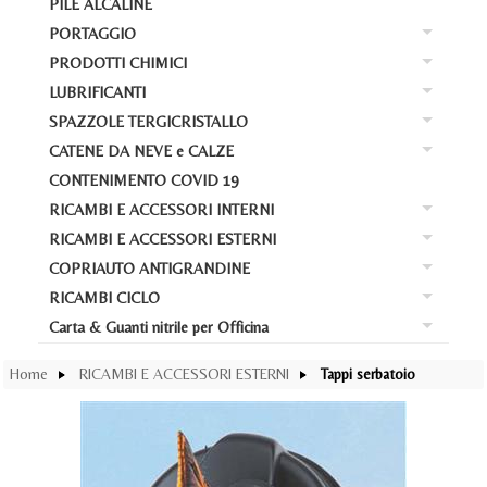
PILE ALCALINE
RI
Bat
PORTAGGIO
Ba
At
Bat
PRODOTTI CHIMICI
Ba
PO
Car
Bat
LUBRIFICANTI
Ba
PR
Box
La
Bat
SPAZZOLE TERGICRISTALLO
Ba
LU
AD
Por
Avv
CATENE DA NEVE e CALZE
Bat
Ba
SP
Cas
Loc
Bar
CONTENIMENTO COVID 19
Acc
Bat
CA
Ant
Liq
Liq
Por
RICAMBI E ACCESSORI INTERNI
Ba
Cal
Pos
Dy
RICAMBI E ACCESSORI ESTERNI
Ba
RI
Ko
Gom
COPRIAUTO ANTIGRANDINE
WD
Ba
RI
Cop
Gre
RICAMBI CICLO
Mo
Ba
CO
Def
Tap
M
Carta & Guanti nitrile per Officina
Sw
Ba
RI
Cop
Cop
Tap
Ca
lat
Car
Con
Home
RICAMBI E ACCESSORI ESTERNI
Tappi serbatoio
Tap
Pro
Cop
Zar
Sc
lat
Cop
Acc
Me
Sh
Pro
Sw
Ab
Gon