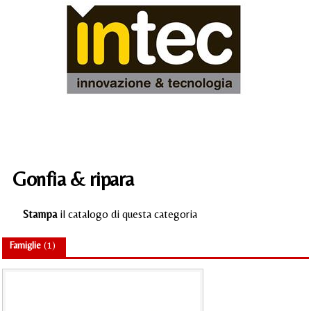
Liq
Cuf
Acc
Gonfia & ripara
Stampa
il catalogo di questa categoria
Famiglie
(1)