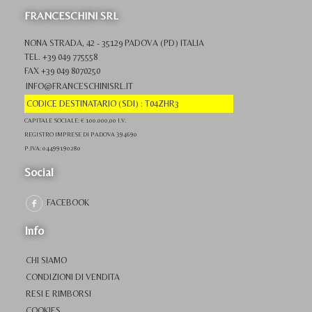
FRANCESCHINI SRL
NONA STRADA, 42 - 35129 PADOVA (PD) ITALIA
TEL. +39 049 775558
FAX +39 049 8070250
INFO@FRANCESCHINISRL.IT
CODICE DESTINATARIO (SDI) : T04ZHR3
CAPITALE SOCIALE: € 100.000,00 I.V.
REGISTRO IMPRESE DI PADOVA 394690
P.IVA: 04499190280
Social
FACEBOOK
Info
CHI SIAMO
CONDIZIONI DI VENDITA
RESI E RIMBORSI
COOKIES