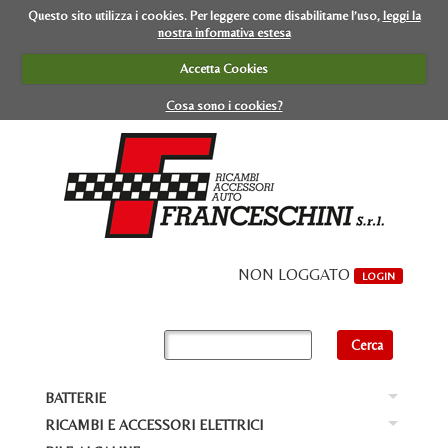
Questo sito utilizza i cookies. Per leggere come disabilitarne l’uso,
leggi la
nostra informativa estesa
Accetta Cookies
Cosa sono i cookies?
NON LOGGATO
LOGIN
BATTERIE
Ba
RICAMBI E ACCESSORI ELETTRICI
Ba
BA