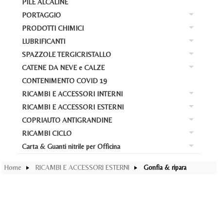
PILE ALCALINE
RI
Bat
PORTAGGIO
Ba
At
Bat
PRODOTTI CHIMICI
Ba
PO
Car
Bat
LUBRIFICANTI
Ba
PR
Box
La
Bat
SPAZZOLE TERGICRISTALLO
Ba
LU
AD
Por
Avv
CATENE DA NEVE e CALZE
Bat
Ba
SP
Cas
Loc
Bar
CONTENIMENTO COVID 19
Acc
Bat
CA
Ant
Liq
Liq
Por
RICAMBI E ACCESSORI INTERNI
Ba
Cal
Pos
Dy
RICAMBI E ACCESSORI ESTERNI
Ba
RI
Ko
Gom
COPRIAUTO ANTIGRANDINE
WD
Ba
RI
Cop
Gre
RICAMBI CICLO
Mo
Ba
CO
Def
Tap
M
Carta & Guanti nitrile per Officina
Sw
Ba
RI
Cop
Cop
Tap
Ca
lat
Car
Con
Home
RICAMBI E ACCESSORI ESTERNI
Gonfia & ripara
Tap
Pro
Cop
Zar
Sc
lat
Cop
Acc
Me
Sh
Pro
Sw
Ab
Gon