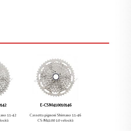
lley Barre e piedi per veicoli commerciali
Adesivi e Primer per vetri auto
alley accessori
Protettivi sottoscocca e scatolati
Barre
142
E-CSM410010146
mano 11-42
Cassetta pignoni Shimano 11-46
ocità
CS-M4100 10 velocità