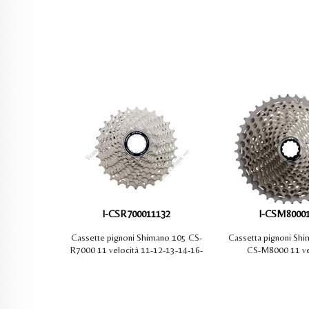
I-CSR700011132
I-CSM8000
Cassette pignoni Shimano 105 CS-
Cassetta pignoni Sh
R7000 11 velocità 11-12-13-14-16-
CS-M8000 11 ve
18-20-22-25-28-32