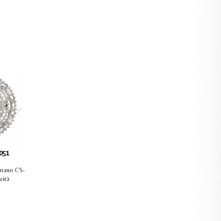
051
imano CS-
cità