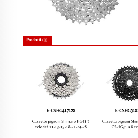
K-Slim
GUARNITURE
7mm CB-7
CORONE
9mm CG-9
DISCHI
9mm CD-9
FRENI
Prodotti
(9)
12mm XG-12 Pr
MOVIMENTI CE
16mm XD-16
PEDALI
16mm XB-16
T2 Pro
TM-7
Cingoli
Catene Speciali
E9
E-CSHG417128
E-CSHG318
Cassette pignoni Shimano HG41 7
Cassetta pignoni Sh
velocità 11-13-15-18-21-24-28
CS-HG31 a 8 ve