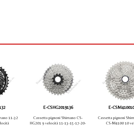
FORD
Green Va
KIA
Green V
HYUNDAI
Hapro 
IVECO
o
NTRALI
JEEP
LANCIA
LAND ROVER
MERCEDES
MINI
NISSAN
OPEL
PEUGEOT
132
E-CSHG2019136
E-CSM410010
RENAULT
imano 11-32
Cassetta pignoni Shimano CS-
Cassetta pignoni Shi
SEAT
locità
HG201 9 velocità 11-13-15-17-20-
CS-M4100 10 vel
23-26-30-36
SKODA