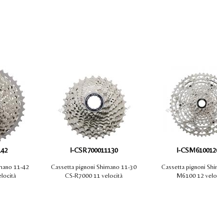
SUZUKI
SMART
TOYOTA
VOLKSWAGEN
VOLVO
142
I-CSR700011130
I-CSM610012
imano 11-42
Cassetta pignoni Shimano 11-30
Cassetta pignoni Sh
locità
CS-R7000 11 velocità
M6100 12 velo