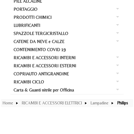
PILE ALCALINE
RI
Bat
PORTAGGIO
Ba
At
Bat
PRODOTTI CHIMICI
Ba
PO
Car
Bat
LUBRIFICANTI
Ba
PR
Box
La
Bat
SPAZZOLE TERGICRISTALLO
Ba
LU
AD
Por
Avv
CATENE DA NEVE e CALZE
Bat
Ba
SP
Cas
Loc
Bar
CONTENIMENTO COVID 19
Acc
Bat
CA
Ant
Liq
Liq
Por
RICAMBI E ACCESSORI INTERNI
Ba
Cal
Pos
Dy
RICAMBI E ACCESSORI ESTERNI
Ba
RI
Ko
Gom
COPRIAUTO ANTIGRANDINE
WD
Ba
RI
Cop
Gre
RICAMBI CICLO
Mo
Ba
CO
Def
Tap
M
Carta & Guanti nitrile per Officina
Sw
Ba
RI
Cop
Cop
Tap
Ca
lat
Car
Con
Home
RICAMBI E ACCESSORI ELETTRICI
Lampadine
Philips
Tap
Pro
Cop
Zar
Sc
lat
Cop
Acc
Me
Sh
Pro
Sw
Ab
Gon