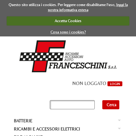
Questo sito utilizza i cookies. Per leggere come disabilitarne l’uso,
leggi la
nostra informativa estesa
Accetta Cookies
Cosa sono i cookies?
NON LOGGATO
LOGIN
BATTERIE
Ba
RICAMBI E ACCESSORI ELETTRICI
Ba
BA