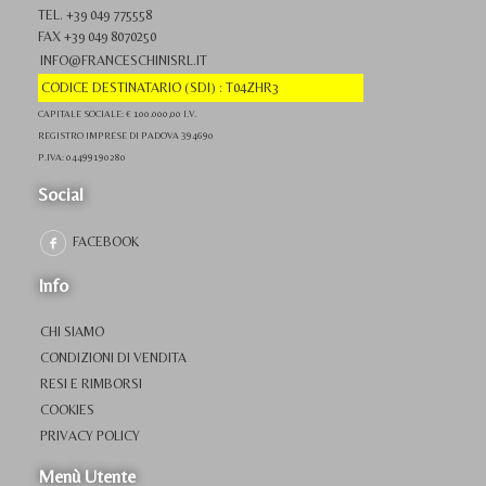
TEL. +39 049 775558
FAX +39 049 8070250
INFO@FRANCESCHINISRL.IT
CODICE DESTINATARIO (SDI) : T04ZHR3
CAPITALE SOCIALE: € 100.000,00 I.V.
REGISTRO IMPRESE DI PADOVA 394690
P.IVA: 04499190280
Social
FACEBOOK
Info
CHI SIAMO
CONDIZIONI DI VENDITA
RESI E RIMBORSI
COOKIES
PRIVACY POLICY
Menù Utente